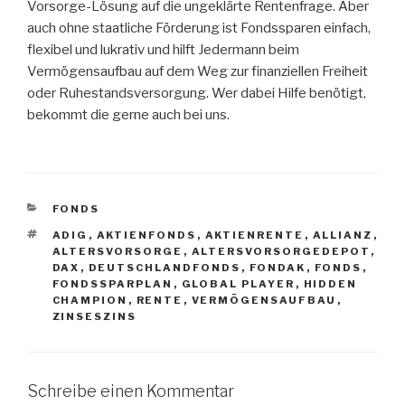
Vorsorge-Lösung auf die ungeklärte Rentenfrage. Aber
auch ohne staatliche Förderung ist Fondssparen einfach,
flexibel und lukrativ und hilft Jedermann beim
Vermögensaufbau auf dem Weg zur finanziellen Freiheit
oder Ruhestandsversorgung. Wer dabei Hilfe benötigt,
bekommt die gerne auch bei uns.
KATEGORIEN
FONDS
SCHLAGWÖRTER
ADIG
,
AKTIENFONDS
,
AKTIENRENTE
,
ALLIANZ
,
ALTERSVORSORGE
,
ALTERSVORSORGEDEPOT
,
DAX
,
DEUTSCHLANDFONDS
,
FONDAK
,
FONDS
,
FONDSSPARPLAN
,
GLOBAL PLAYER
,
HIDDEN
CHAMPION
,
RENTE
,
VERMÖGENSAUFBAU
,
ZINSESZINS
Schreibe einen Kommentar