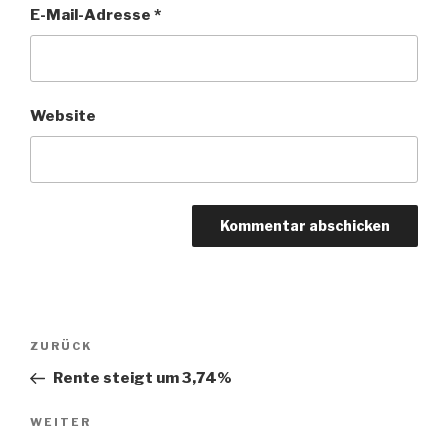
E-Mail-Adresse
*
Website
Beitragsnavigation
Vorheriger
ZURÜCK
Beitrag
Rente steigt um 3,74%
Nächster
WEITER
Beitrag