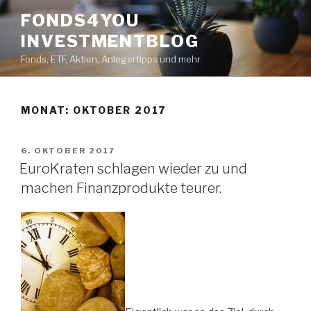
Zum
FONDS4YOU
Inhalt
INVESTMENTBLOG
springen
Fonds, ETF, Aktien, Anlegertipps und mehr
MONAT:
OKTOBER 2017
VERÖFFENTLICHT
6. OKTOBER 2017
AM
EuroKraten schlagen wieder zu und
machen Finanzprodukte teurer.