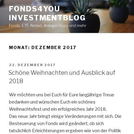
Zum
FONDS4YOU
Inhalt
INVESTMENTBLOG
springen
Fonds, ETF, Aktien, Anlegertipps und mehr
MONAT:
DEZEMBER 2017
VERÖFFENTLICHT
22. DEZEMBER 2017
AM
Schöne Weihnachten und Ausblick auf
2018
Wir möchten uns bei Euch für Eure langjährige Treue
bedanken und wünschen Euch ein schönes
Weihnachtsfest und ein erfolgreiches Jahr 2018.
Das neue Jahr bringt einige Veränderungen mit sich. Die
Besteuerung von Fonds wird geändert, ob sich
tatsächlich Erleichterungen ergeben wie von der Politik