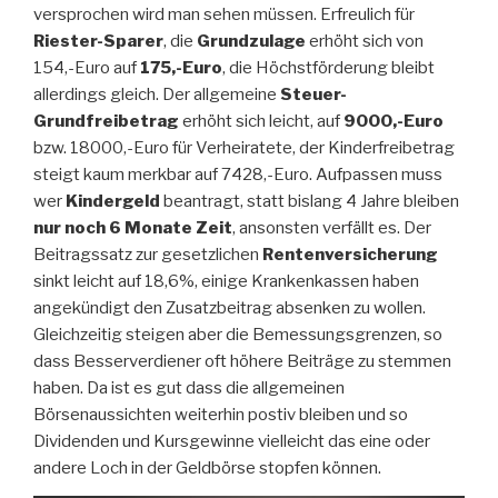
versprochen wird man sehen müssen. Erfreulich für
Riester-Sparer
, die
Grundzulage
erhöht sich von
154,-Euro auf
175,-Euro
, die Höchstförderung bleibt
allerdings gleich. Der allgemeine
Steuer-
Grundfreibetrag
erhöht sich leicht, auf
9000,-Euro
bzw. 18000,-Euro für Verheiratete, der
Kinderfreibetrag
steigt kaum merkbar auf 7428,-Euro. Aufpassen muss
wer
Kindergeld
beantragt, statt bislang 4 Jahre bleiben
nur noch 6 Monate Zeit
, ansonsten verfällt es. Der
Beitragssatz zur gesetzlichen
Rentenversicherung
sinkt leicht auf 18,6%, einige
Krankenkassen
haben
angekündigt den
Zusatzbeitrag
absenken zu wollen.
Gleichzeitig steigen aber die Bemessungsgrenzen, so
dass Besserverdiener oft höhere Beiträge zu stemmen
haben. Da ist es gut dass die allgemeinen
Börsenaussichten weiterhin postiv bleiben und so
Dividenden
und
Kursgewinne
vielleicht das eine oder
andere Loch in der
Geldbörse
stopfen können.