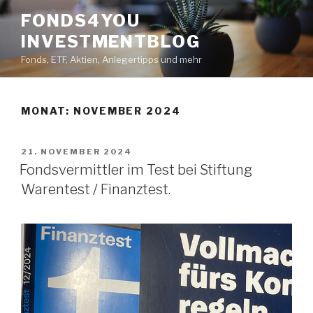
Zum
FONDS4YOU
Inhalt
INVESTMENTBLOG
springen
Fonds, ETF, Aktien, Anlegertipps und mehr
MONAT:
NOVEMBER 2024
VERÖFFENTLICHT
21. NOVEMBER 2024
AM
Fondsvermittler im Test bei Stiftung
Warentest / Finanztest.