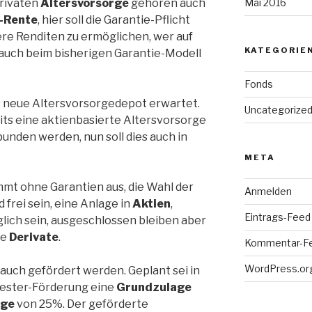
Mai 2016
privaten
Altersvorsorge
gehören auch
-Rente
, hier soll die Garantie-Pflicht
re Renditen zu ermöglichen, wer auf
KATEGORIE
 auch beim bisherigen Garantie-Modell
Fonds
s neue Altersvorsorgedepot erwartet.
Uncategorize
eits eine aktienbasierte Altersvorsorge
unden werden, nun soll dies auch in
META
mt ohne Garantien aus, die Wahl der
Anmelden
frei sein, eine Anlage in
Aktien
,
Eintrags-Feed
lich sein, ausgeschlossen bleiben aber
te
Derivate
.
Kommentar-F
WordPress.or
auch gefördert werden. Geplant sei in
iester-Förderung eine
Grundzulage
age
von 25%. Der geförderte