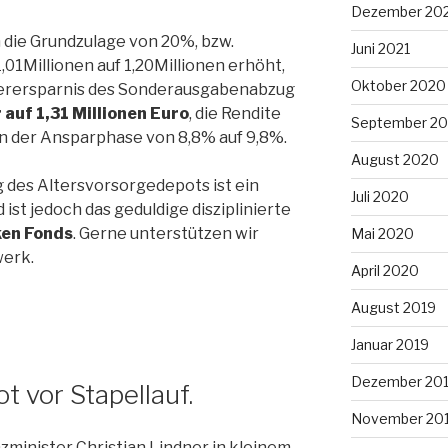
Dezember 20
h die Grundzulage von 20%, bzw.
Juni 2021
01Millionen auf 1,20Millionen erhöht,
Oktober 2020
erersparnis des Sonderausgabenabzug
 auf 1,31 Millionen Euro
, die Rendite
September 2
in der Ansparphase von 8,8% auf 9,8%.
August 2020
ng des Altersvorsorgedepots ist ein
Juli 2020
ist jedoch das geduldige disziplinierte
ken Fonds
. Gerne unterstützen wir
Mai 2020
werk.
April 2020
August 2019
Januar 2019
Dezember 20
 vor Stapellauf.
November 20
nzminister Christian Lindner in kleinem