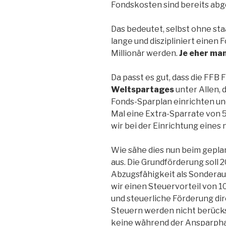
Fondskosten sind bereits abg
Das bedeutet, selbst ohne sta
lange und diszipliniert einen 
Millionär werden.
Je eher man
Da passt es gut, dass die FFB 
Weltspartages
unter Allen, 
Fonds-Sparplan einrichten un
Mal eine Extra-Sparrate von 5
wir bei der Einrichtung eines
Wie sähe dies nun beim gepl
aus. Die Grundförderung soll
Abzugsfähigkeit als Sondera
wir einen Steuervorteil von 1
und steuerliche Förderung di
Steuern werden nicht berück
keine während der Ansparphas