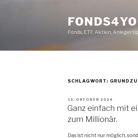
Zum
Inhalt
FONDS4YO
springen
Fonds, ETF, Aktien, Anlegert
SCHLAGWORT:
GRUNDZU
VERÖFFENTLICHT
15. OKTOBER 2024
AM
Ganz einfach mit 
zum Millionär.
Das ist nicht nur möglich, son