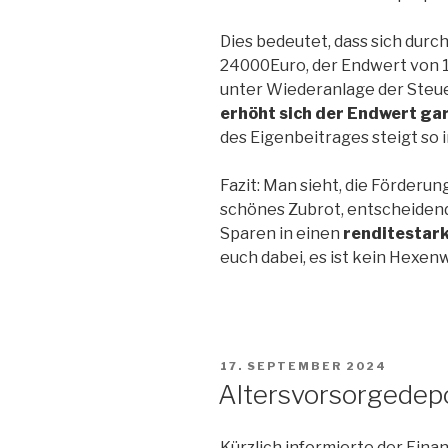
Dies bedeutet, dass sich durc
24000Euro, der Endwert von 1,
unter Wiederanlage der Steu
erhöht sich der Endwert gar
des Eigenbeitrages steigt so 
Fazit: Man sieht, die Förderu
schönes Zubrot, entscheidend 
Sparen in einen
renditestar
euch dabei, es ist kein Hexen
VERÖFFENTLICHT
17. SEPTEMBER 2024
AM
Altersvorsorgedepot
Kürzlich informierte der Fina