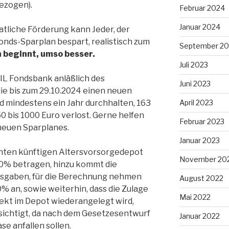
ezogen).
Februar 2024
Januar 2024
atliche Förderung kann Jeder, der
Fonds-Sparplan bespart, realistisch zum
September 20
 beginnt, umso besser.
Juli 2023
FIL Fondsbank anläßlich des
Juni 2023
die bis zum 29.10.2024 einen neuen
April 2023
d mindestens ein Jahr durchhalten, 163
0 bis 1000 Euro verlost. Gerne helfen
Februar 2023
 neuen Sparplanes.
Januar 2023
anten künftigen Altersvorsorgedepot
November 20
 20% betragen, hinzu kommt die
usgaben, für die Berechnung nehmen
August 2022
0% an, sowie weiterhin, dass die Zulage
Mai 2022
rekt im Depot wiederangelegt wird,
sichtigt, da nach dem Gesetzesentwurf
Januar 2022
e anfallen sollen.