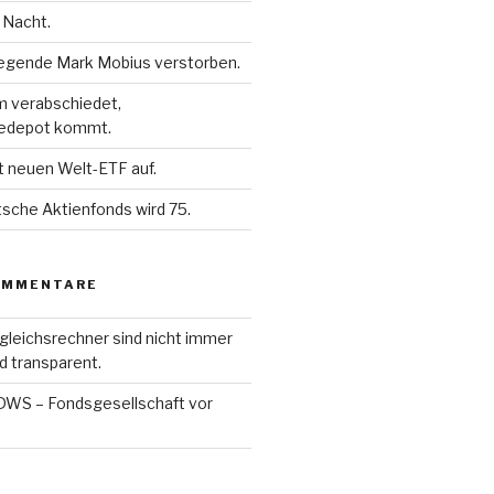
 Nacht.
egende Mark Mobius verstorben.
m verabschiedet,
gedepot kommt.
t neuen Welt-ETF auf.
sche Aktienfonds wird 75.
OMMENTARE
gleichsrechner sind nicht immer
d transparent.
DWS – Fondsgesellschaft vor