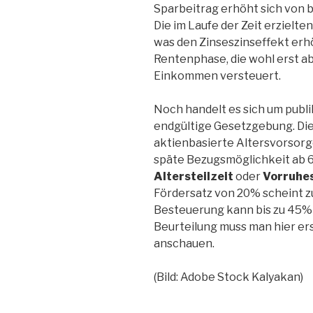
Sparbeitrag erhöht sich von b
Die im Laufe der Zeit erzielte
was den Zinseszinseffekt erh
Rentenphase, die wohl erst ab
Einkommen versteuert.
Noch handelt es sich um publ
endgültige Gesetzgebung. Die 
aktienbasierte Altersvorsorge
späte Bezugsmöglichkeit ab 6
Altersteilzeit
oder
Vorruhe
Fördersatz von 20% scheint zu
Besteuerung kann bis zu 45%
Beurteilung muss man hier e
anschauen.
(Bild: Adobe Stock Kalyakan)