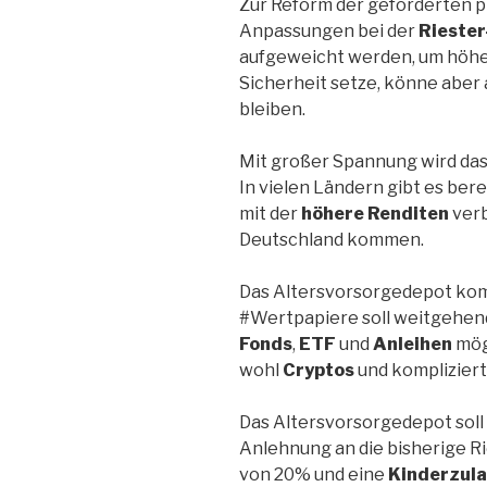
Zur Reform der geförderten 
Anpassungen bei der
Riester
aufgeweicht werden, um höhe
Sicherheit setze, könne aber
bleiben.
Mit großer Spannung wird da
In vielen Ländern gibt es ber
mit der
höhere Renditen
verb
Deutschland kommen.
Das Altersvorsorgedepot kom
#Wertpapiere soll weitgehend 
Fonds
,
ETF
und
Anleihen
mög
wohl
Cryptos
und komplizier
Das Altersvorsorgedepot soll 
Anlehnung an die bisherige R
von 20% und eine
Kinderzul